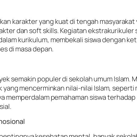
kan karakter yang kuat di tengah masyaraka
ter dan soft skills. Kegiatan ekstrakurikule
alam kurikulum, membekali siswa dengan kete
ses di masa depan.
ek semakin populer di sekolah umum Islam. M
k yang mencerminkan nilai-nilai Islam, seper
anya memperdalam pemahaman siswa terhadap 
ial.
mosional
entingnya kesehatan mental, banyak sekola