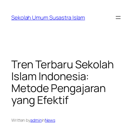
Skip
to
Sekolah Umum Susastra Islam
content
Tren Terbaru Sekolah
Islam Indonesia:
Metode Pengajaran
yang Efektif
Written by
admin
in
News