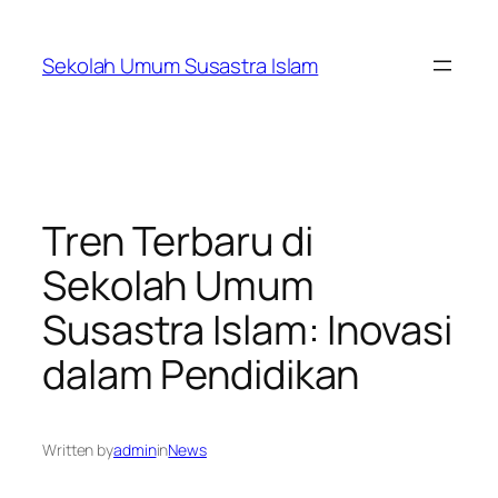
Skip
to
Sekolah Umum Susastra Islam
content
Tren Terbaru di
Sekolah Umum
Susastra Islam: Inovasi
dalam Pendidikan
Written by
admin
in
News