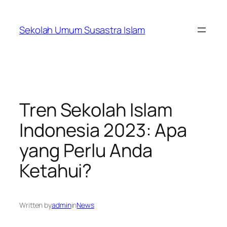
Skip
to
Sekolah Umum Susastra Islam
content
Tren Sekolah Islam
Indonesia 2023: Apa
yang Perlu Anda
Ketahui?
Written by
admin
in
News