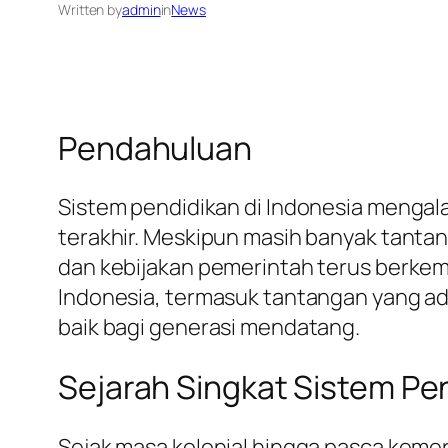
Written by
admin
in
News
Pendahuluan
Sistem pendidikan di Indonesia mengal
terakhir. Meskipun masih banyak tantan
dan kebijakan pemerintah terus berkemb
Indonesia, termasuk tantangan yang ada
baik bagi generasi mendatang.
Sejarah Singkat Sistem Pen
Sejak masa kolonial hingga pasca keme