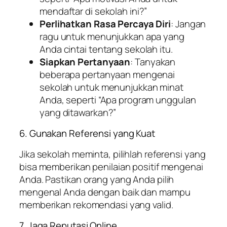
mendaftar di sekolah ini?”
Perlihatkan Rasa Percaya Diri
: Jangan
ragu untuk menunjukkan apa yang
Anda cintai tentang sekolah itu.
Siapkan Pertanyaan
: Tanyakan
beberapa pertanyaan mengenai
sekolah untuk menunjukkan minat
Anda, seperti “Apa program unggulan
yang ditawarkan?”
6. Gunakan Referensi yang Kuat
Jika sekolah meminta, pilihlah referensi yang
bisa memberikan penilaian positif mengenai
Anda. Pastikan orang yang Anda pilih
mengenal Anda dengan baik dan mampu
memberikan rekomendasi yang valid.
7. Jaga Reputasi Online