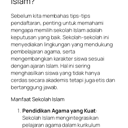
Islam?
Sebelum kita membahas tips-tips
pendaftaran, penting untuk memahami
mengapa memilih sekolah Islam adalah
keputusan yang baik. Sekolah-sekolah ini
menyediakan lingkungan yang mendukung
pembelajaran agama, serta
mengembangkan karakter siswa sesuai
dengan ajaran Islam. Hal ini sering
menghasilkan siswa yang tidak hanya
cerdas secara akademis tetapi juga etis dan
bertanggung jawab.
Manfaat Sekolah Islam
Pendidikan Agama yang Kuat
:
Sekolah Islam mengintegrasikan
pelajaran agama dalam kurikulum