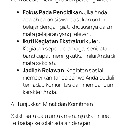
Fokus Pada Pendidikan
: Jika Anda
adalah calon siswa, pastikan untuk
belajar dengan giat, khususnya dalam
mata pelajaran yang relevan.
Ikuti Kegiatan Ekstrakurikuler
:
Kegiatan seperti olahraga, seni, atau
band dapat meningkatkan nilai Anda di
mata sekolah.
Jadilah Relawan
: Kegiatan sosial
memberikan tanda bahwa Anda peduli
terhadap komunitas dan membangun
karakter Anda.
4. Tunjukkan Minat dan Komitmen
Salah satu cara untuk menunjukkan minat
terhadap sekolah adalah dengan: