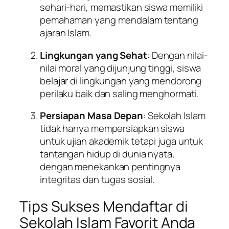
sehari-hari, memastikan siswa memiliki
pemahaman yang mendalam tentang
ajaran Islam.
Lingkungan yang Sehat
: Dengan nilai-
nilai moral yang dijunjung tinggi, siswa
belajar di lingkungan yang mendorong
perilaku baik dan saling menghormati.
Persiapan Masa Depan
: Sekolah Islam
tidak hanya mempersiapkan siswa
untuk ujian akademik tetapi juga untuk
tantangan hidup di dunia nyata,
dengan menekankan pentingnya
integritas dan tugas sosial.
Tips Sukses Mendaftar di
Sekolah Islam Favorit Anda