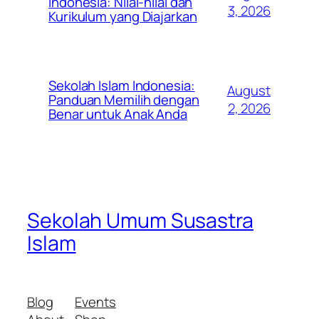
Indonesia: Nilai-nilai dan
3, 2026
Kurikulum yang Diajarkan
Sekolah Islam Indonesia:
August
Panduan Memilih dengan
2, 2026
Benar untuk Anak Anda
Sekolah Umum Susastra
Islam
Blog
Events