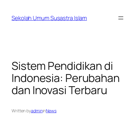
Skip
to
Sekolah Umum Susastra Islam
content
Sistem Pendidikan di
Indonesia: Perubahan
dan Inovasi Terbaru
Written by
admin
in
News