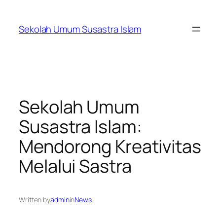
Skip
to
Sekolah Umum Susastra Islam
content
Sekolah Umum
Susastra Islam:
Mendorong Kreativitas
Melalui Sastra
Written by
admin
in
News