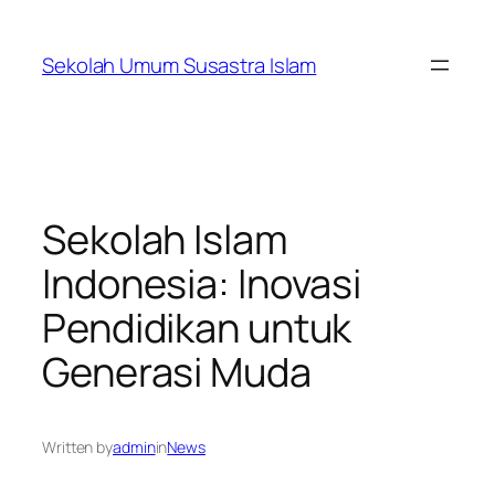
Skip
to
Sekolah Umum Susastra Islam
content
Sekolah Islam
Indonesia: Inovasi
Pendidikan untuk
Generasi Muda
Written by
admin
in
News