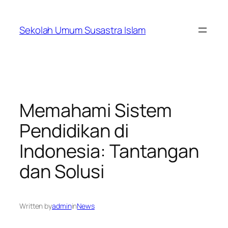
Skip
to
Sekolah Umum Susastra Islam
content
Memahami Sistem
Pendidikan di
Indonesia: Tantangan
dan Solusi
Written by
admin
in
News