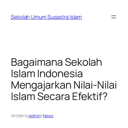
Skip
to
Sekolah Umum Susastra Islam
content
Bagaimana Sekolah
Islam Indonesia
Mengajarkan Nilai-Nilai
Islam Secara Efektif?
Written by
admin
in
News