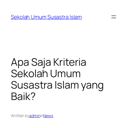
Skip
to
Sekolah Umum Susastra Islam
content
Apa Saja Kriteria
Sekolah Umum
Susastra Islam yang
Baik?
Written by
admin
in
News