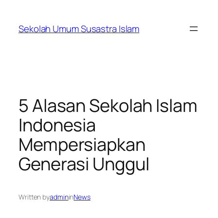
Skip
to
Sekolah Umum Susastra Islam
content
5 Alasan Sekolah Islam
Indonesia
Mempersiapkan
Generasi Unggul
Written by
admin
in
News