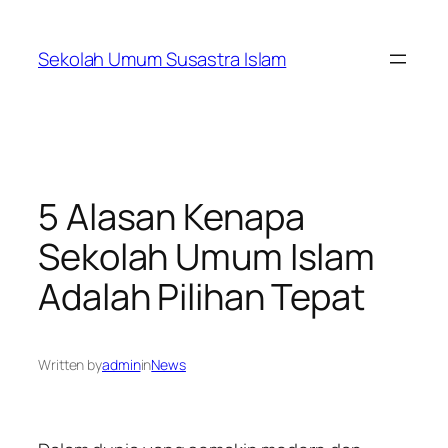
Skip
to
Sekolah Umum Susastra Islam
content
5 Alasan Kenapa
Sekolah Umum Islam
Adalah Pilihan Tepat
Written by
admin
in
News