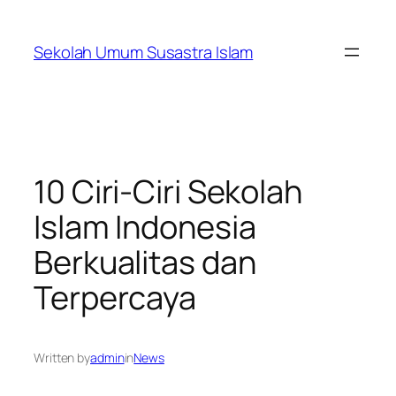
Skip
to
Sekolah Umum Susastra Islam
content
10 Ciri-Ciri Sekolah
Islam Indonesia
Berkualitas dan
Terpercaya
Written by
admin
in
News